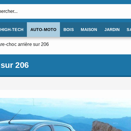
:
HIGH-TECH
AUTO-MOTO
BOIS
MAISON
JARDIN
S
e-choc arrière sur 206
 sur 206