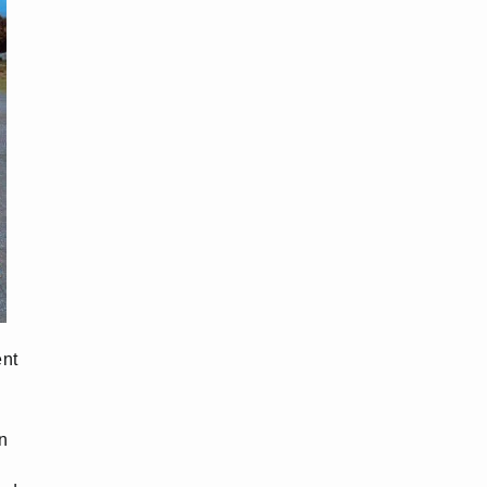
ent
n