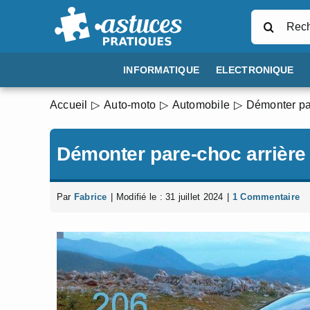
Passer
Rechercher
au
contenu
INFORMATIQUE
ELECTRONIQUE
Accueil
Auto-moto
Automobile
Démonter par
Démonter pare-choc arrière
Par
Fabrice
|
Modifié le : 31 juillet 2024
|
1 Commentaire