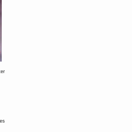
ter
ces