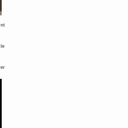
ent
lle
er