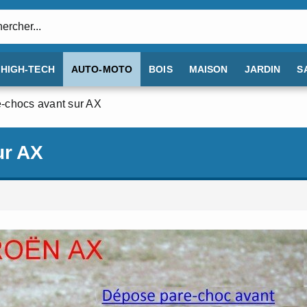
:
HIGH-TECH
AUTO-MOTO
BOIS
MAISON
JARDIN
S
-chocs avant sur AX
ur AX