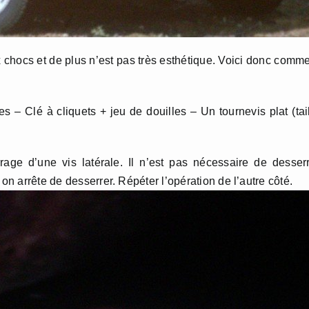
chocs et de plus n’est pas très esthétique. Voici donc comm
es – Clé à cliquets + jeu de douilles – Un tournevis plat (tai
e d’une vis latérale. Il n’est pas nécessaire de desserr
on arrête de desserrer. Répéter l’opération de l’autre côté.