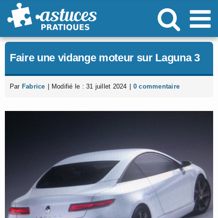
Passer
au
contenu
Faire une vidange moteur sur Laguna 3
Par
Fabrice
|
Modifié le : 31 juillet 2024
|
0 commentaire