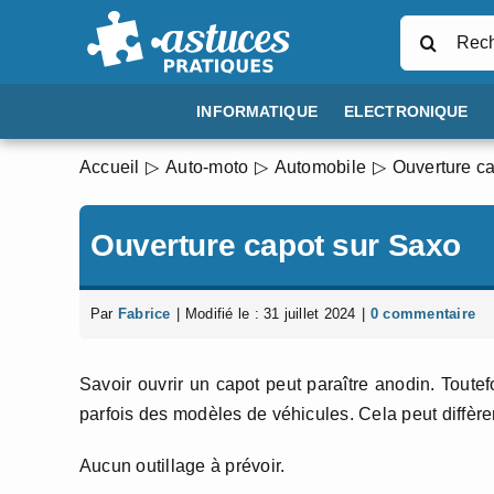
Passer
Rechercher
au
contenu
INFORMATIQUE
ELECTRONIQUE
Accueil
Auto-moto
Automobile
Ouverture c
Ouverture capot sur Saxo
Par
Fabrice
|
Modifié le : 31 juillet 2024
|
0 commentaire
Savoir ouvrir un capot peut paraître anodin. Toute
parfois des modèles de véhicules. Cela peut diffèrer
Aucun outillage à prévoir.