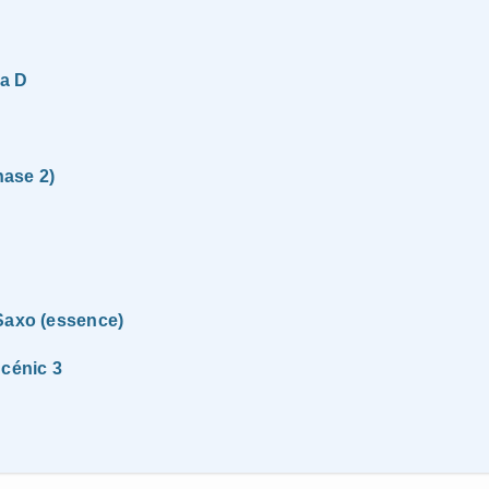
sa D
hase 2)
 Saxo (essence)
Scénic 3