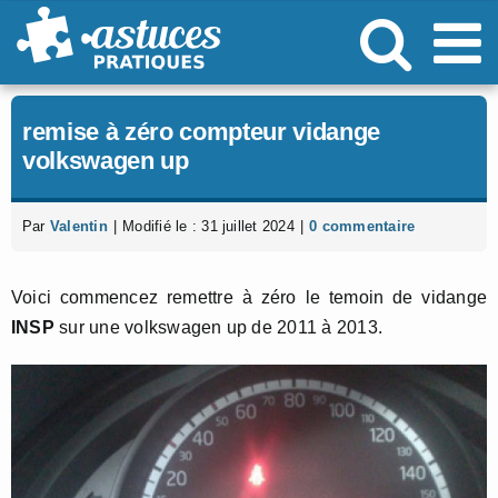
Passer
au
contenu
remise à zéro compteur vidange
volkswagen up
Par
Valentin
|
Modifié le : 31 juillet 2024
|
0 commentaire
Voici commencez remettre à zéro le temoin de vidange
INSP
sur une volkswagen up de 2011 à 2013.