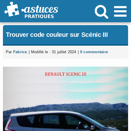
Passer
au
contenu
Trouver code couleur sur Scénic III
Par
Fabrice
|
Modifié le : 31 juillet 2024
|
0 commentaire