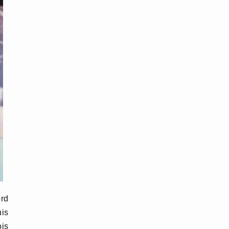
ord
uis
ois