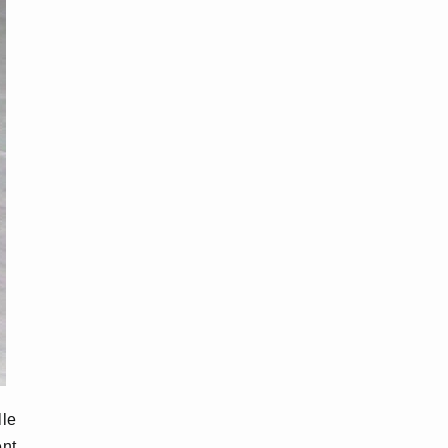
lle
ent