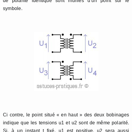
de polarité identique sont munies d’un point sur le
symbole.
Ci contre, le point situé « en haut » des deux bobinages
indique que les tensions u1 et u2 sont de même polarité.
Si, à un instant t fixé, u1 est positive, u2 sera aussi