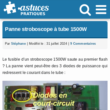
Passer
au
contenu
Panne stroboscope à tube 1500W
Par
Stéphane
|
Modifié le : 31 juillet 2024
|
9 Commentaires
Le fusible d’un stroboscope 1500W saute au premier flash
? La panne vient peut-être des 3 diodes de puissance qui
redressent le courant dans le tube :