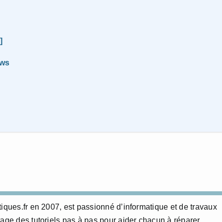
]
ows
tiques.fr en 2007, est passionné d’informatique et de travaux
age des tutoriels pas à pas pour aider chacun à réparer,