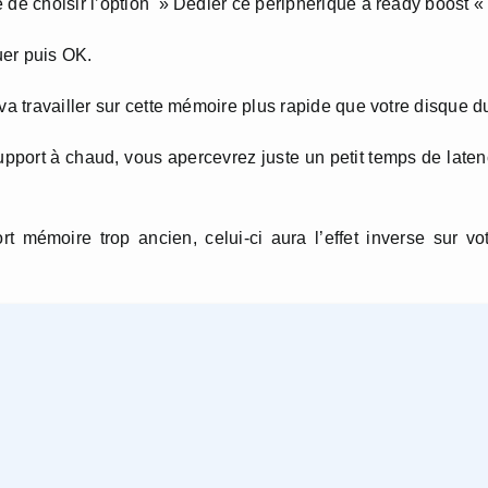
 de choisir l’option » Dédier ce périphérique à ready boost « 
uer puis OK.
va travailler sur cette mémoire plus rapide que votre disque du
upport à chaud, vous apercevrez juste un petit temps de late
t mémoire trop ancien, celui-ci aura l’effet inverse sur vo