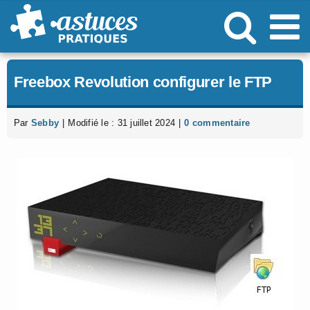
Passer
au
contenu
Freebox Revolution configurer le FTP
Par
Sebby
|
Modifié le : 31 juillet 2024
|
0 commentaire