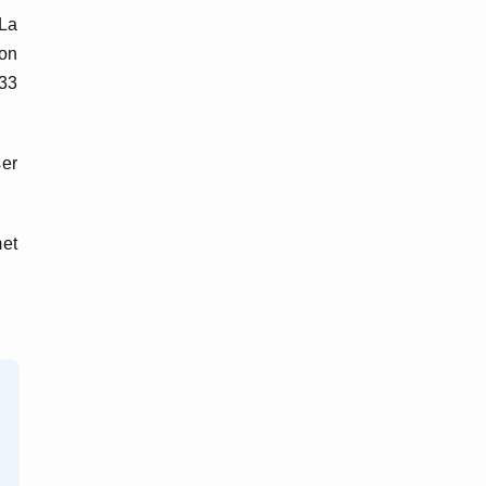
 La
ion
,33
ser
met