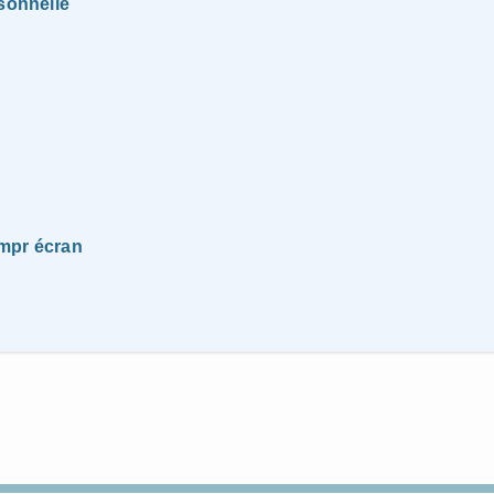
rsonnelle
impr écran