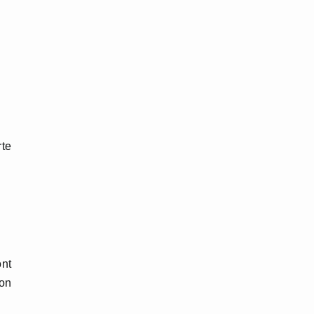
rte
ont
on