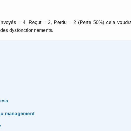
 Envoyés = 4, Reçut = 2, Perdu = 2 (Perte 50%) cela voudr
 des dysfonctionnements.
ress
t au management
P