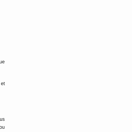
que
 et
ous
 ou