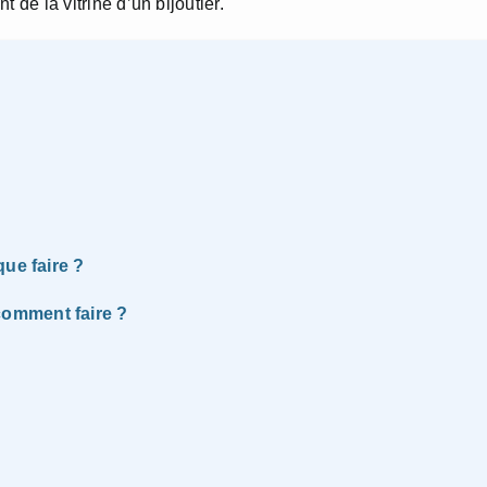
t de la vitrine d’un bijoutier.
ue faire ?
omment faire ?