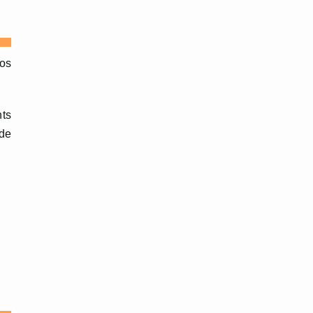
ros
nts
 de