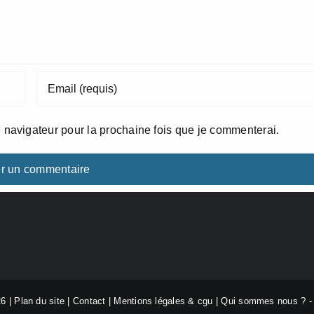
 navigateur pour la prochaine fois que je commenterai.
26 |
Plan du site
|
Contact
|
Mentions légales & cgu
|
Qui sommes nous ?