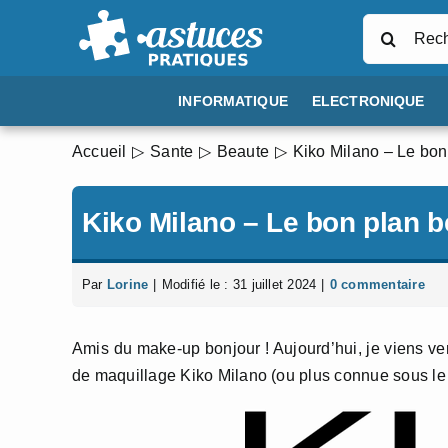
Passer
Rechercher
au
contenu
INFORMATIQUE
ELECTRONIQUE
Accueil
Sante
Beaute
Kiko Milano – Le bon
Kiko Milano – Le bon plan b
Par
Lorine
|
Modifié le : 31 juillet 2024
|
0 commentaire
Amis du make-up bonjour ! Aujourd’hui, je viens v
de maquillage Kiko Milano (ou plus connue sous le