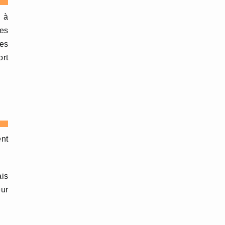
s à
des
es
ort
ent
ais
eur