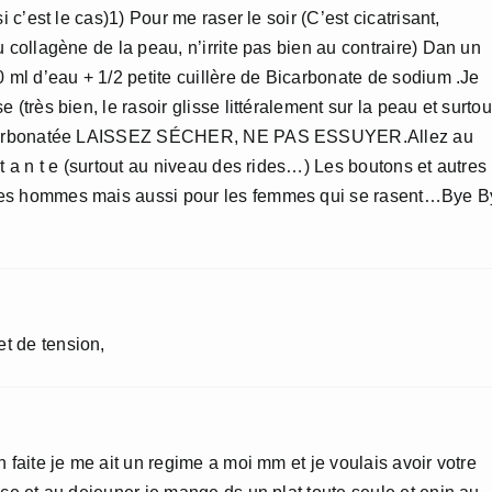
i c’est le cas)1) Pour me raser le soir (C’est cicatrisant,
u collagène de la peau, n’irrite pas bien au contraire) Dan un
0 ml d’eau + 1/2 petite cuillère de Bicarbonate de sodium .Je
(très bien, le rasoir glisse littéralement sur la peau et surtou
 bicarbonatée LAISSEZ SÉCHER, NE PAS ESSUYER.Allez au
t a n t e (surtout au niveau des rides…) Les boutons et autres
les hommes mais aussi pour les femmes qui se rasent…Bye B
t de tension,
 faite je me ait un regime a moi mm et je voulais avoir votre