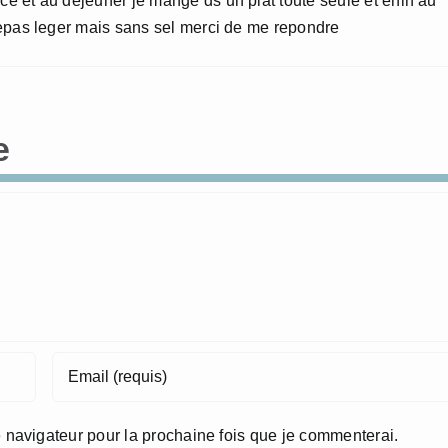
ace et au dejeuner je mange ds un plat toute seule et enin au
n repas leger mais sans sel merci de me repondre
e
 navigateur pour la prochaine fois que je commenterai.