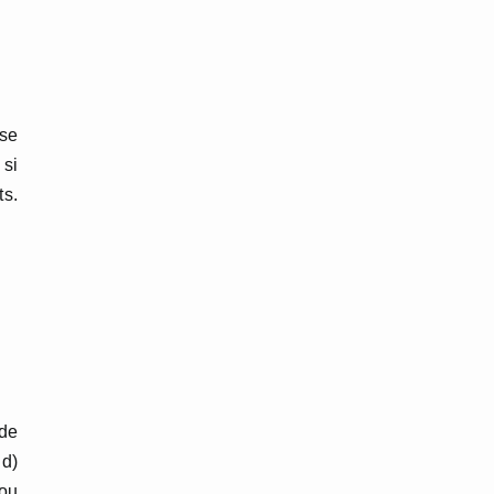
ase
 si
s.
ode
id)
 ou