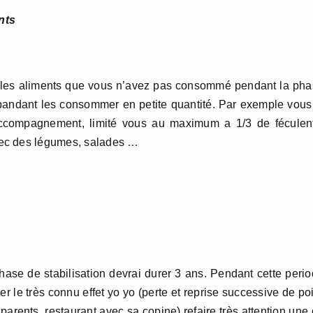
nts
rer les aliments que vous n’avez pas consommé pendant la ph
epandant les consommer en petite quantité. Par exemple vous
ccompagnement, limité vous au maximum a 1/3 de féculent
vec des légumes, salades …
ase de stabilisation devrai durer 3 ans. Pendant cette peri
r le très connu effet yo yo (perte et reprise successive de po
 parents, restaurant avec sa copine) refaire très attention une