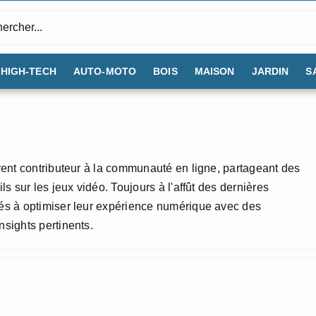
:
HIGH-TECH
AUTO-MOTO
BOIS
MAISON
JARDIN
S
vent contributeur à la communauté en ligne, partageant des
s sur les jeux vidéo. Toujours à l'affût des dernières
és à optimiser leur expérience numérique avec des
sights pertinents.