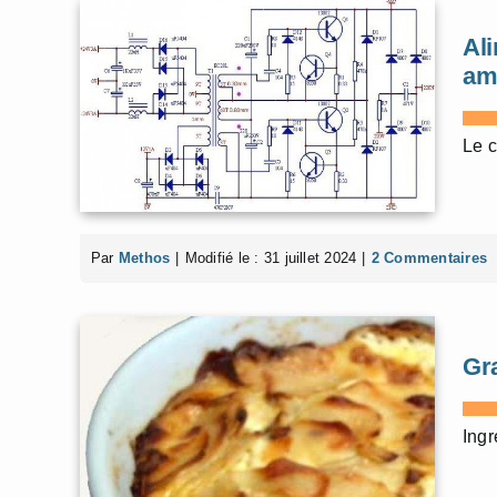
Ali
amp
Le c
Par
Methos
|
Modifié le : 31 juillet 2024
|
2 Commentaires
Gr
Ingr