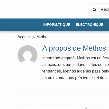
Passer
Rechercher
au
contenu
INFORMATIQUE
ELECTRONIQUE
Accueil
Methos
À propos de
Methos
Internaute engagé, Methos est un fer
astuces, des bons plans et des conseil
tendances, Methos aide les passionn
recommandations précieuses et des in