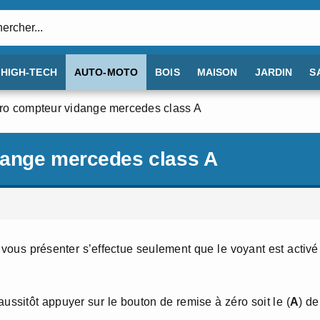
:
HIGH-TECH
AUTO-MOTO
BOIS
MAISON
JARDIN
S
ro compteur vidange mercedes class A
dange mercedes class A
vous présenter s’effectue seulement que le voyant est activé
aussitôt appuyer sur le bouton de remise à zéro soit le (
A
) d