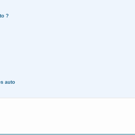
to ?
es auto