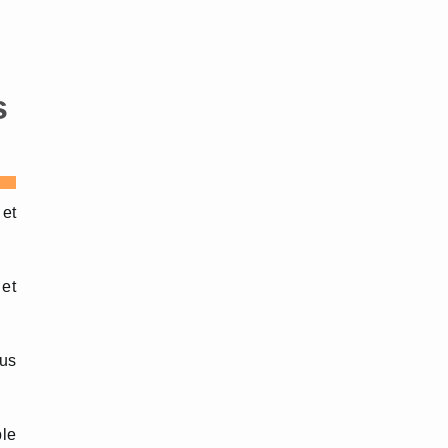
s
 et
 et
us
ple