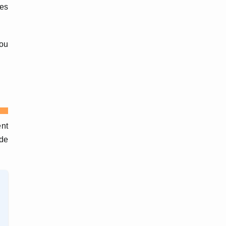
des
ou
ent
 de