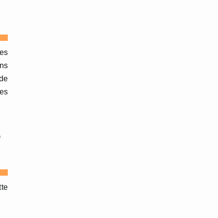
des
ins
 de
les
e
tte