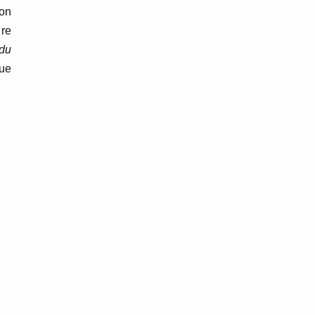
Son
ire
 du
que