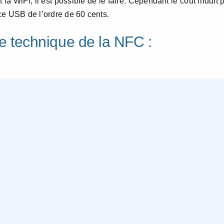
 WiFi, il est possible de le faire. Cependant le coût induit 
ce USB de l’ordre de 60 cents.
ipe technique de la NFC :