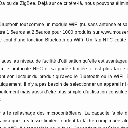
Da ou de ZigBee. Déjà sur ce critère-là, nous pouvons élimi
ré Bluetooth tout comme un module WiFi (nu sans antenne et s
tre 1.5euros et 2.5euros pour 1000 produits sur www.mouser.
 le coût d’une fonction Bluetooth ou WiFi. Un Tag NFC coûte 
aussi au niveau de facilité d’utilisation qu’elle est avantage
ar le protocole NFC et sa portée limitée, il est plus facile
ant son lecteur du produit qu’avec le Bluetooth ou la WiFi.
matiquement, il n’y a pas besoin de sélectionner un appareil ni
acilement mais aussi d’être plus simple d’utilisation constitue
C.
 a le reflashage des microcontrôleurs. La capacité faible 
insi que la vitesse limitée rendent la tâche compliquée al