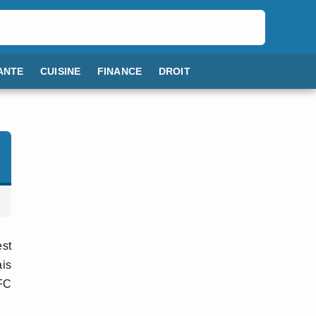
ANTE
CUISINE
FINANCE
DROIT
est
ais
NFC