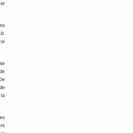
ner
ans
fr.
lui
use
 de
 De
 de
 la
des
ors