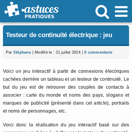
Passer
au
contenu
Testeur de continuité électrique : jeu
Par
Stéphane
|
Modifié le : 31 juillet 2024
|
0 commentaire
Voici un jeu interactif à partir de connexions électriques
cachées derrière un tableau et un testeur de continuité. Le
but du jeu est de retrouver des couples de contacts à
associer : carte du monde et noms des pays, slogans et
marques de publicité (présenté dans cet article), portraits
et noms de personnages, etc.
Voici donc la réalisation du jeu interactif basé sur des