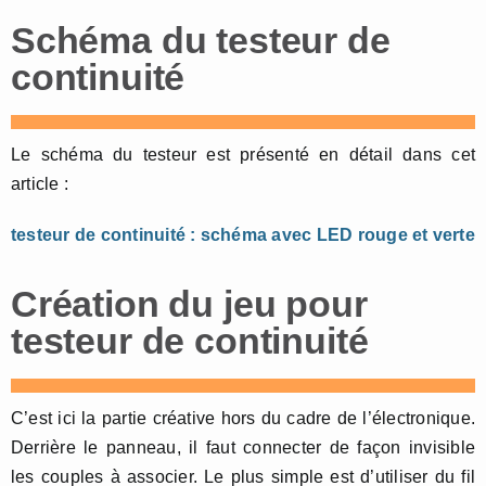
Schéma du testeur de
continuité
Le schéma du testeur est présenté en détail dans cet
article :
testeur de continuité : schéma avec LED rouge et verte
Création du jeu pour
testeur de continuité
C’est ici la partie créative hors du cadre de l’électronique.
Derrière le panneau, il faut connecter de façon invisible
les couples à associer. Le plus simple est d’utiliser du fil