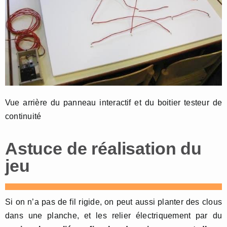
Vue arrière du panneau interactif et du boitier testeur de
continuité
Astuce de réalisation du
jeu
Si on n’a pas de fil rigide, on peut aussi planter des clous
dans une planche, et les relier électriquement par du