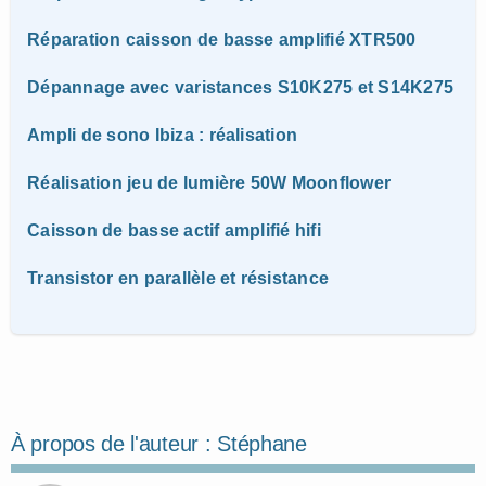
Réparation caisson de basse amplifié XTR500
Dépannage avec varistances S10K275 et S14K275
Ampli de sono Ibiza : réalisation
Réalisation jeu de lumière 50W Moonflower
Caisson de basse actif amplifié hifi
Transistor en parallèle et résistance
À propos de l'auteur :
Stéphane