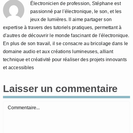
Électronicien de profession, Stéphane est
passionné par l'électronique, le son, et les
jeux de lumières. Il aime partager son
expertise à travers des tutoriels pratiques, permettant à
d'autres de découvrir le monde fascinant de l'électronique.
En plus de son travail, il se consacre au bricolage dans le
domaine audio et aux créations lumineuses, alliant
technique et créativité pour réaliser des projets innovants
et accessibles
Laisser un commentaire
Commentaire