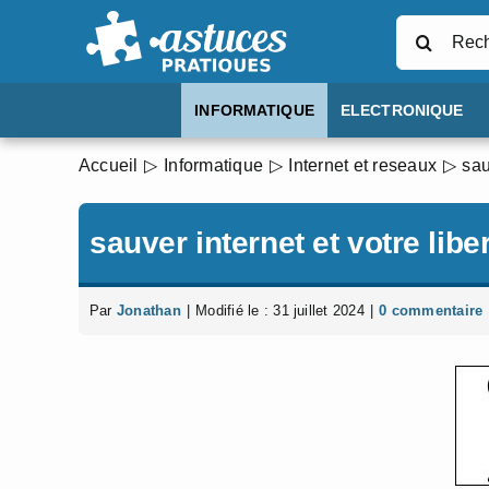
Passer
Rechercher
au
contenu
INFORMATIQUE
ELECTRONIQUE
Accueil
Informatique
Internet et reseaux
sau
sauver internet et votre lib
Par
Jonathan
|
Modifié le : 31 juillet 2024
|
0 commentaire