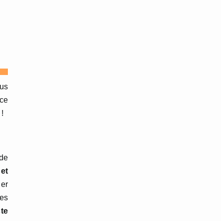
ous
 ce
!
 de
et
ler
ues
te