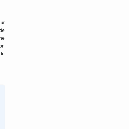
eur
 de
une
ion
 de