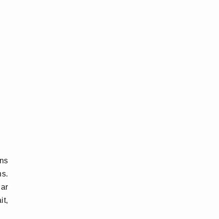
uns
ns.
Par
it,