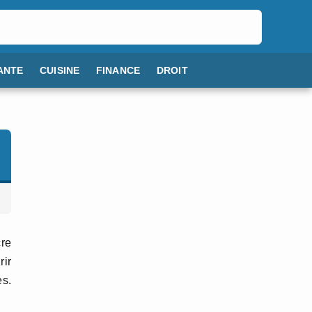
ANTE
CUISINE
FINANCE
DROIT
cre
rir
es.