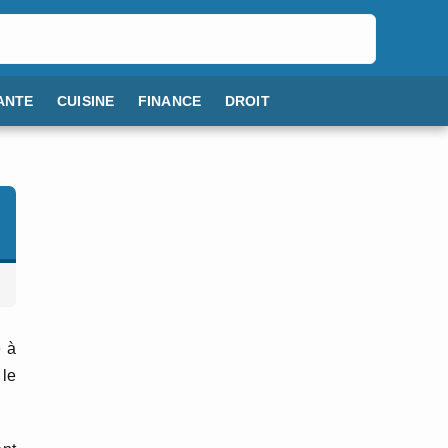
ANTE
CUISINE
FINANCE
DROIT
e à
 le