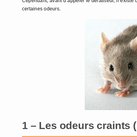
Cependant, avant d’appeler le dératiseur, il existe d
certaines odeurs.
1 – Les odeurs craints 