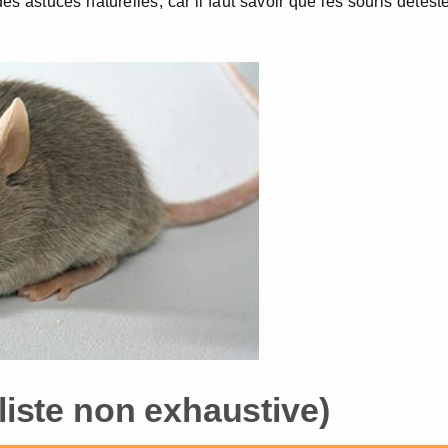
es astuces naturelles, car il faut savoir que les souris détest
(liste non exhaustive)