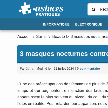
Passer
Rechercher
au
contenu
INFORMATIQUE
ELECTRONIQUE
Accueil
Sante
Beaute
3 masques nocturnes 
3 masques nocturnes contre
Par
Julia
|
Modifié le : 31 juillet 2024
|
0 commentaire
L’une des préoccupations des femmes de plus de 2
temps et qui augmentent en fonction des facteur
apparaissent le plus souvent au niveau du cou, du 
l’êtes en réalité. Pour retarder leur apparition, no