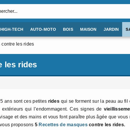
:
HIGH-TECH
AUTO-MOTO
BOIS
MAISON
JARDIN
S
contre les rides
 les rides
5 ans sont ces petites
rides
qui se forment sur la peau au fil
s extérieurs qui l’endommagent. Ces signes de
vieillissem
visage et des mains et vous font paraître plus âgée que vous
us vous proposons
5
Recettes de masques
contre les rides.