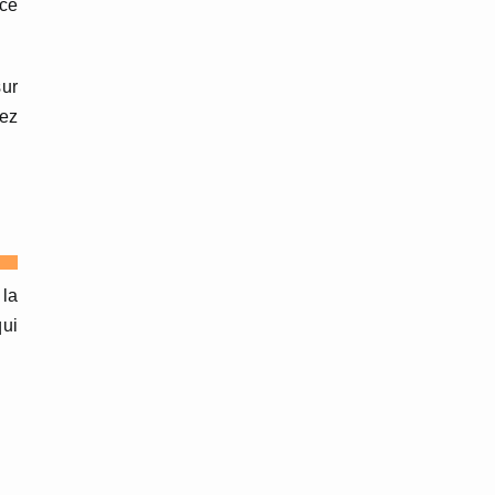
 ce
sur
cez
 la
qui