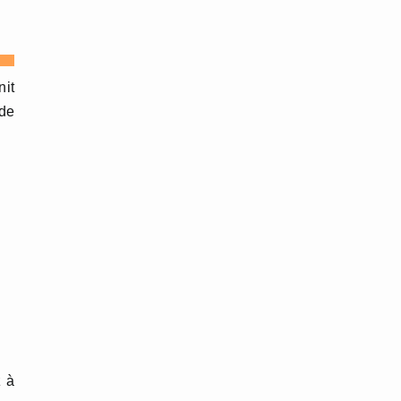
nit
 de
z à