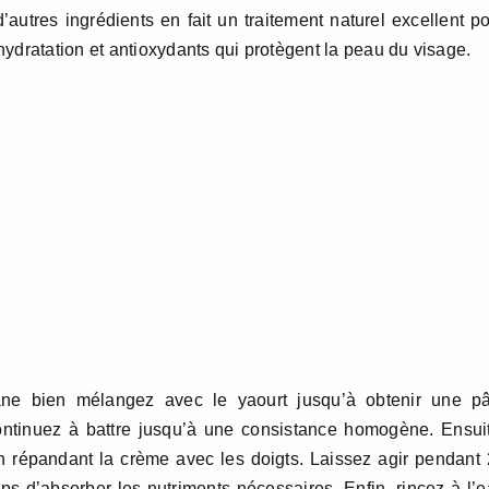
utres ingrédients en fait un traitement naturel excellent p
 hydratation et antioxydants qui protègent la peau du visage.
ane bien mélangez avec le yaourt jusqu’à obtenir une pâ
continuez à battre jusqu’à une consistance homogène. Ensui
n répandant la crème avec les doigts. Laissez agir pendant
s d’absorber les nutriments nécessaires. Enfin, rincez à l’