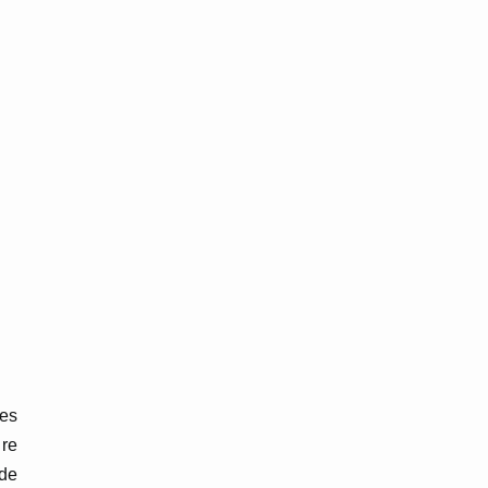
mes
ire
 de