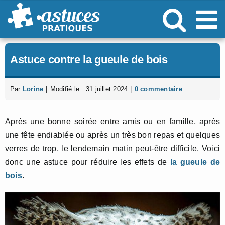
Passer
au
contenu
Astuce contre la gueule de bois
Par
Lorine
|
Modifié le : 31 juillet 2024
|
0 commentaire
Après une bonne soirée entre amis ou en famille, après
une fête endiablée ou après un très bon repas et quelques
verres de trop, le lendemain matin peut-être difficile. Voici
donc une astuce pour réduire les effets de
la gueule de
bois
.