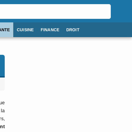
ANTE
CUISINE
FINANCE
DROIT
que
 la
rs,
nt