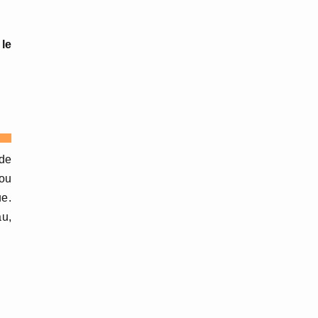
 le
 de
 ou
ue.
au,