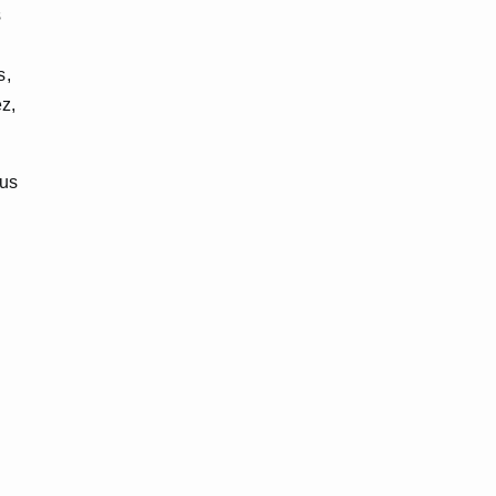
s
s,
z,
us