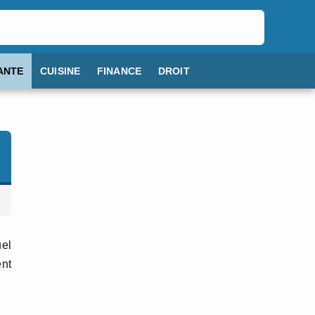
ANTE
CUISINE
FINANCE
DROIT
uel
ent