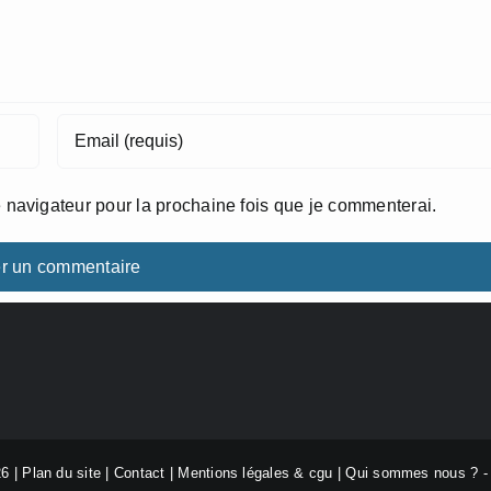
 navigateur pour la prochaine fois que je commenterai.
26 |
Plan du site
|
Contact
|
Mentions légales & cgu
|
Qui sommes nous ?