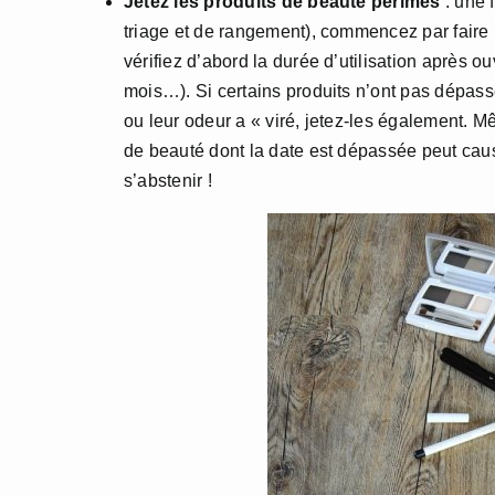
Jetez les produits de beauté périmés
: une 
triage et de rangement), commencez par faire u
vérifiez d’abord la durée d’utilisation après 
mois…). Si certains produits n’ont pas dépassé
ou leur odeur a « viré, jetez-les également. M
de beauté dont la date est dépassée peut ca
s’abstenir !