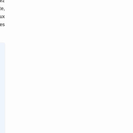
vez
te,
aux
es