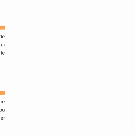
 de
qui
 le
dre
 ou
ver