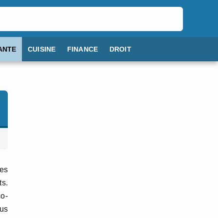
ANTE
CUISINE
FINANCE
DROIT
ses
ts.
co-
ous