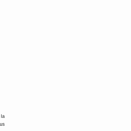
 la
us