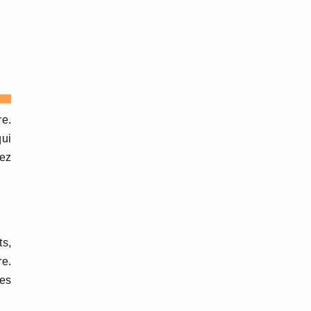
re.
ui
dez
ts,
re.
les