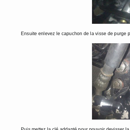
Ensuite enlevez le capuchon de la visse de purge pou
Puis mettez la clé addapté pour pouvoir devisser la