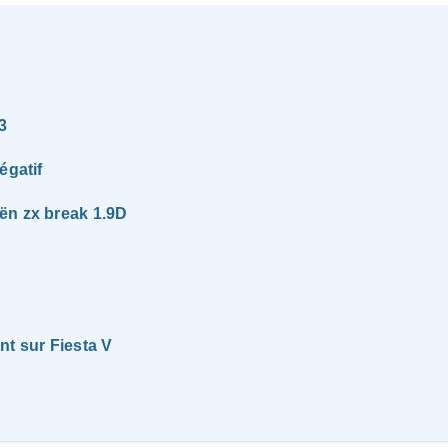
3
égatif
ën zx break 1.9D
nt sur Fiesta V