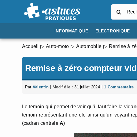
Passer
Rechercher
au
contenu
INFORMATIQUE
ELECTRONIQUE
Accueil
Auto-moto
Automobile
Remise à zé
Remise à zéro compteur vi
Par
Valentin
|
Modifié le : 31 juillet 2024
|
1 Commentaire
Le temoin qui permet de voir qu’il faut faire la vida
temoin représentant une cle ainsi qu’un voyant rep
(cadran centrale
A
)