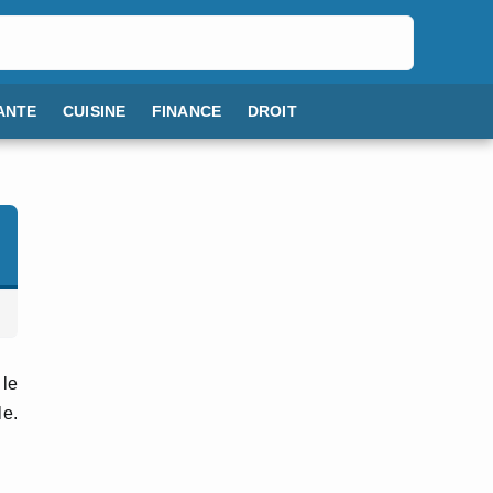
ANTE
CUISINE
FINANCE
DROIT
 le
le.