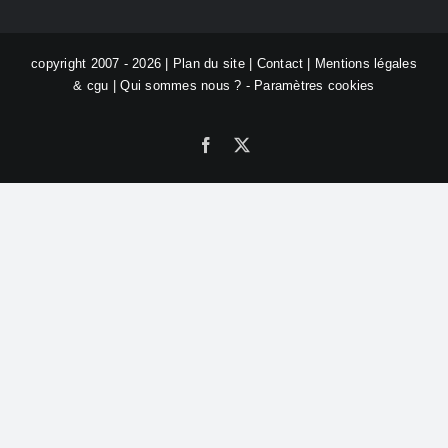
copyright 2007 - 2026 |
Plan du site
|
Contact
|
Mentions légales
& cgu
|
Qui sommes nous ?
-
Paramètres cookies
Facebook
X