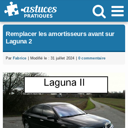
Passer
au
contenu
Remplacer les amortisseurs avant sur
Laguna 2
Par
Fabrice
|
Modifié le : 31 juillet 2024
|
0 commentaire