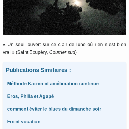
« Un seuil ouvert sur ce clair de lune où rien n’est bien
vrai » (Saint Exupéry,
Courrier sud
)
Publications Similaires :
Méthode Kaizen et amélioration continue
Eros, Philia et Agapé
comment éviter le blues du dimanche soir
Foi et vocation