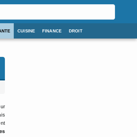
ANTE
CUISINE
FINANCE
DROIT
ur
ais
nt
tes