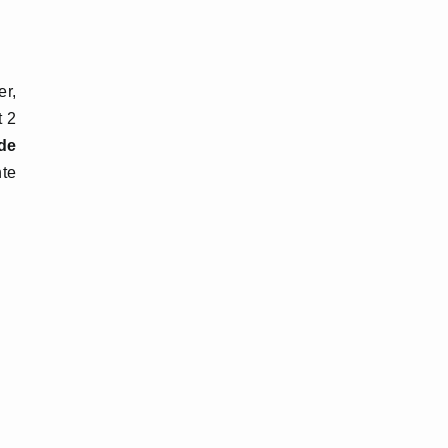
er,
t 2
de
nte