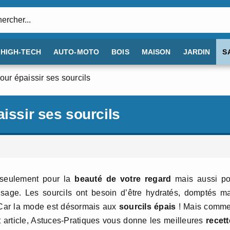
:
HIGH-TECH
AUTO-MOTO
BOIS
MAISON
JARDIN
S
our épaissir ses sourcils
issir ses sourcils
n seulement pour la
beauté de votre regard
mais aussi po
isage. Les sourcils ont besoin d’être hydratés, domptés m
s. Car la mode est désormais aux
sourcils épais
! Mais comme
et article, Astuces-Pratiques vous donne les meilleures
recet