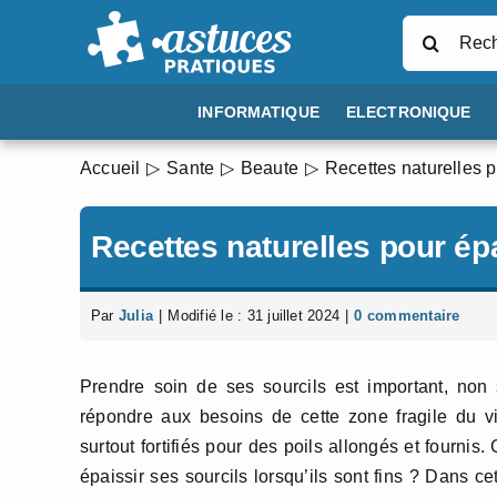
Passer
Rechercher
au
contenu
INFORMATIQUE
ELECTRONIQUE
Accueil
Sante
Beaute
Recettes naturelles p
Recettes naturelles pour épa
Par
Julia
|
Modifié le : 31 juillet 2024
|
0 commentaire
Prendre soin de ses sourcils est important, no
répondre aux besoins de cette zone fragile du v
surtout fortifiés pour des poils allongés et fourni
épaissir ses sourcils lorsqu’ils sont fins ? Dans c