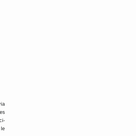
ia
nes
ci-
 le