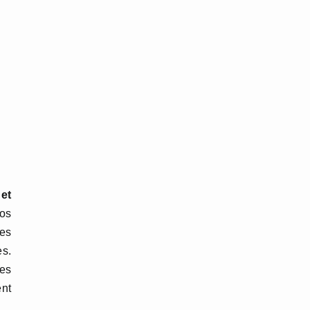
 et
vos
des
es.
es
ent