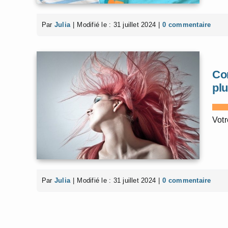
Par
Julia
|
Modifié le : 31 juillet 2024
|
0 commentaire
Co
pl
Votr
Par
Julia
|
Modifié le : 31 juillet 2024
|
0 commentaire