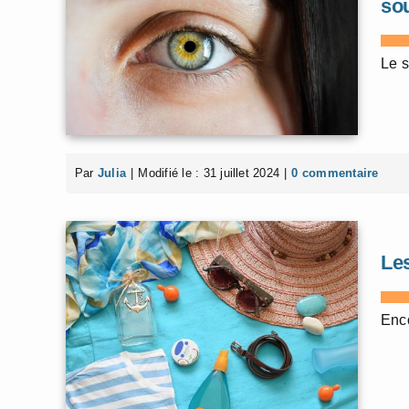
sou
Le s
Par
Julia
|
Modifié le : 31 juillet 2024
|
0 commentaire
Le
Enco