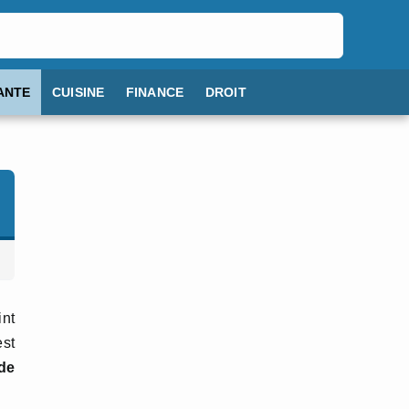
ANTE
CUISINE
FINANCE
DROIT
int
est
de