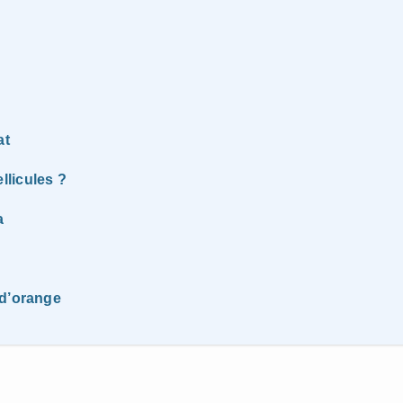
at
llicules ?
a
 d’orange