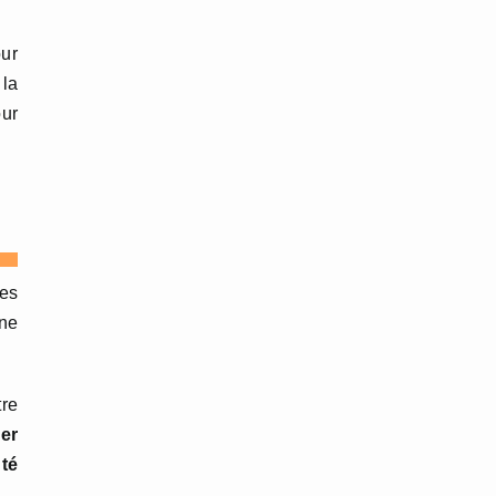
our
la
our
es
ne
tre
er
té