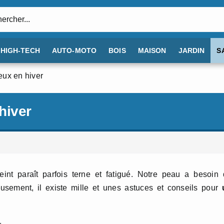
:
HIGH-TECH
AUTO-MOTO
BOIS
MAISON
JARDIN
S
eux en hiver
hiver
eint paraît parfois terne et fatigué. Notre peau a besoin
ement, il existe mille et unes astuces et conseils pour