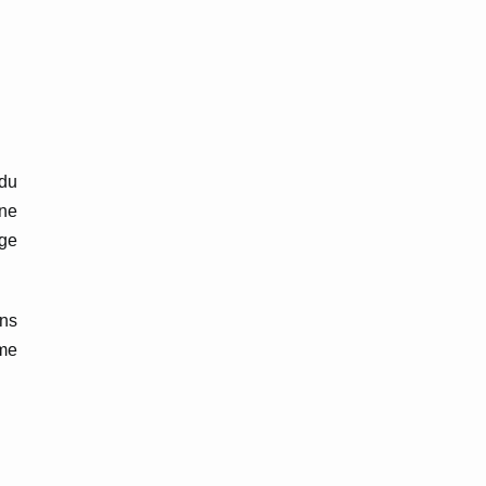
 du
nne
ge
ins
ème