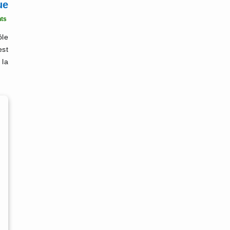
ue
ts
le
est
 la