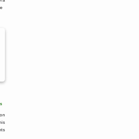
ra
te
s
on
mis
nts