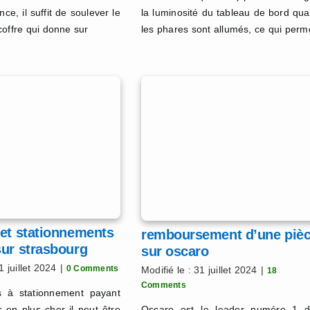
ce, il suffit de soulever le
la luminosité du tableau de bord qu
coffre qui donne sur
les phares sont allumés, ce qui perm
 et stationnements
remboursement d’une piè
sur strasbourg
sur oscaro
1 juillet 2024
|
0 Comments
Modifié le : 31 juillet 2024
|
18
Comments
s à stationnement payant
s en plus cher il peut être
Oscaro est le leader numéro 1 