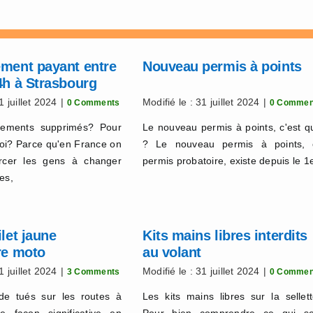
ement payant entre
Nouveau permis à points
4h à Strasbourg
1 juillet 2024
|
Modifié le : 31 juillet 2024
|
0 Comments
0 Commen
nements supprimés? Pour
Le nouveau permis à points, c'est q
oi? Parce qu'en France on
? Le nouveau permis à points, 
orcer les gens à changer
permis probatoire, existe depuis le 1
es,
ilet jaune
Kits mains libres interdits
re moto
au volant
1 juillet 2024
|
Modifié le : 31 juillet 2024
|
3 Comments
0 Commen
e tués sur les routes à
Les kits mains libres sur la sellett