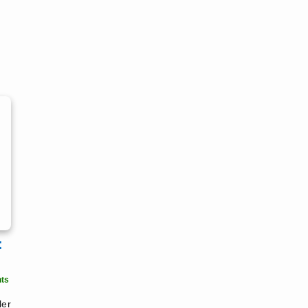
:
ts
ler