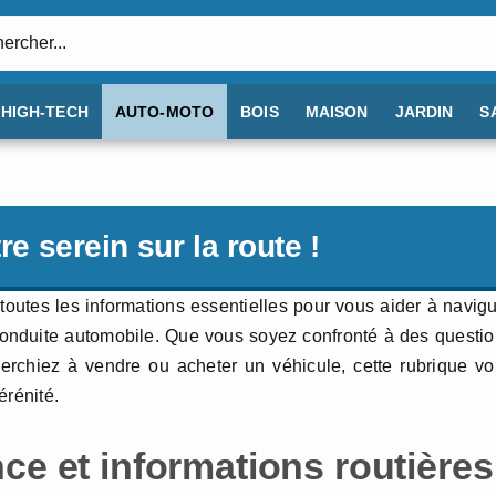
:
HIGH-TECH
AUTO-MOTO
BOIS
MAISON
JARDIN
S
re serein sur la route !
toutes les informations essentielles pour vous aider à navig
 conduite automobile. Que vous soyez confronté à des questi
herchiez à vendre ou acheter un véhicule, cette rubrique v
érénité.
ce et informations routières