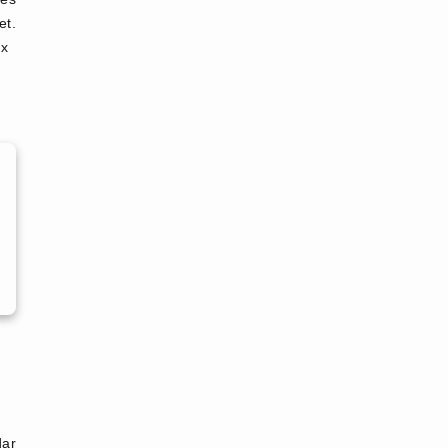
et.
ix
ar