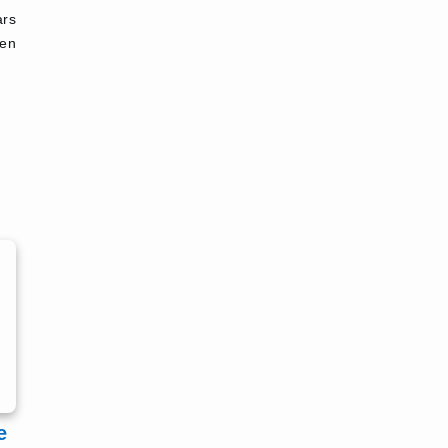
ars
 en
e