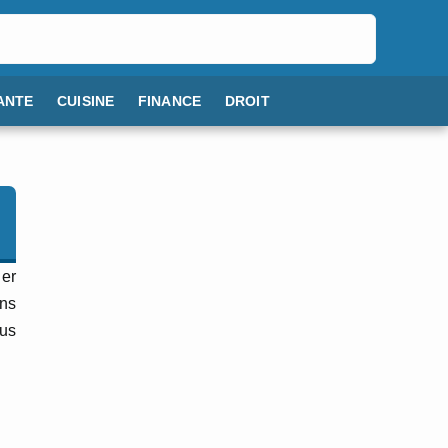
ANTE
CUISINE
FINANCE
DROIT
uer
ons
ous