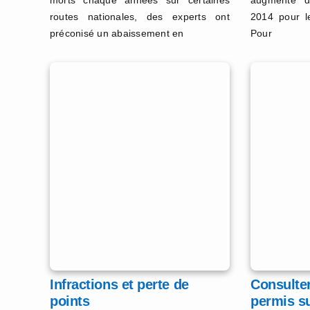
morts chaque années sur certaines
augmenté de
routes nationales, des experts ont
2014 pour l
préconisé un abaissement en
Pour
Infractions et perte de
Consulter
points
permis su