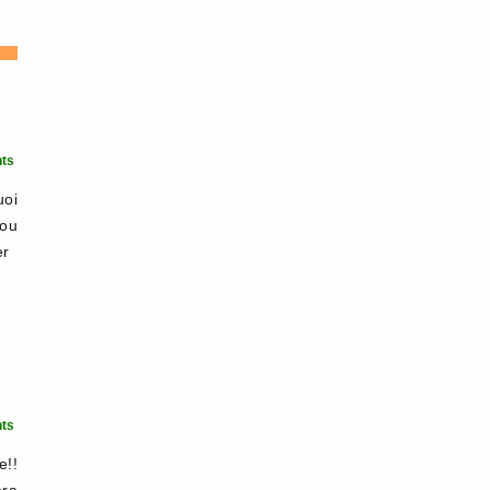
ts
uoi
ou
er
ts
e!!